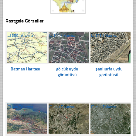
Rastgele Görseller
☐
350 Tıklanma
☐
311 Tıklanma
☐
378 Tıklanma
Batman Haritası
gölcük uydu
şanlıurfa uydu
görüntüsü
görüntüsü
☐
306 Tıklanma
☐
280 Tıklanma
☐
399 Tıklanma