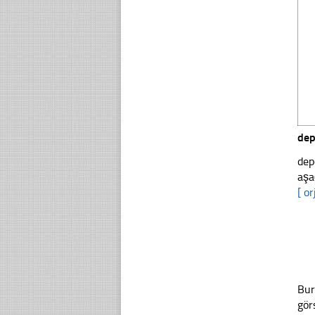
de
dep
aşa
[ or
Bur
gör