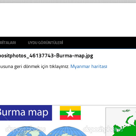
RITALARI
UYDU GÖRÜNTÜLERI
positphotos_46137743-Burma-map.jpg
usuna geri dönmek için tıklayınız.
Myanmar haritası