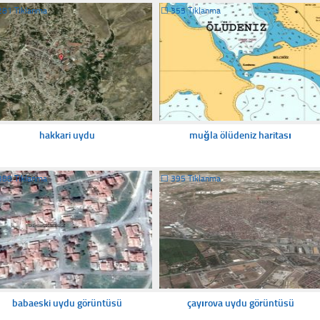
281 Tıklanma
☐
355 Tıklanma
hakkari uydu
muğla ölüdeniz haritası
388 Tıklanma
☐
395 Tıklanma
babaeski uydu görüntüsü
çayırova uydu görüntüsü