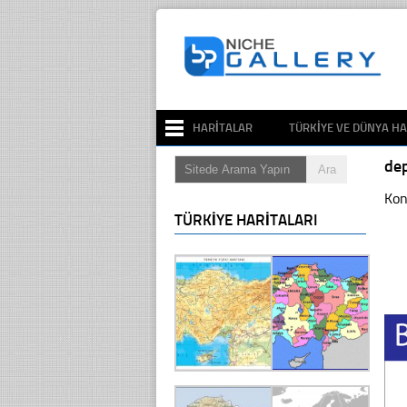
HARITALAR
TÜRKIYE VE DÜNYA HA
de
Kon
TÜRKIYE HARITALARI