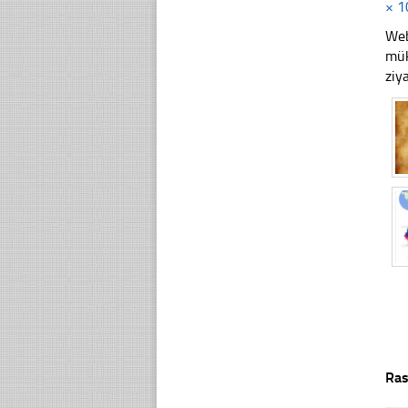
× 1
Web
mük
ziy
Ras