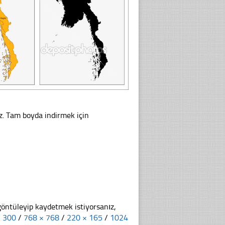
z. Tam boyda indirmek için
göntüleyip kaydetmek istiyorsanız,
× 300
/
768 × 768
/
220 × 165
/
1024