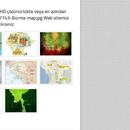
li HD çözünürlükte veya en azından
37743-Burma-map.jpg Web sitemizi
irsiniz.