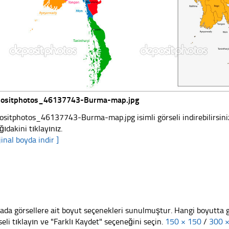
positphotos_46137743-Burma-map.jpg
ositphotos_46137743-Burma-map.jpg isimli görseli indirebilirsini
ğıdakini tıklayınız.
jinal boyda indir ]
ada görsellere ait boyut seçenekleri sunulmuştur. Hangi boyutta 
seli tıklayın ve "Farklı Kaydet" seçeneğini seçin.
150 × 150
/
300 