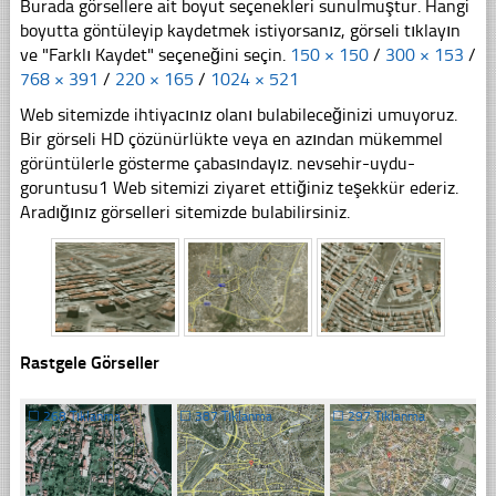
Burada görsellere ait boyut seçenekleri sunulmuştur. Hangi
boyutta göntüleyip kaydetmek istiyorsanız, görseli tıklayın
ve "Farklı Kaydet" seçeneğini seçin.
150 × 150
/
300 × 153
/
768 × 391
/
220 × 165
/
1024 × 521
Web sitemizde ihtiyacınız olanı bulabileceğinizi umuyoruz.
Bir görseli HD çözünürlükte veya en azından mükemmel
görüntülerle gösterme çabasındayız. nevsehir-uydu-
goruntusu1 Web sitemizi ziyaret ettiğiniz teşekkür ederiz.
Aradığınız görselleri sitemizde bulabilirsiniz.
Rastgele Görseller
☐
268 Tıklanma
☐
387 Tıklanma
☐
297 Tıklanma