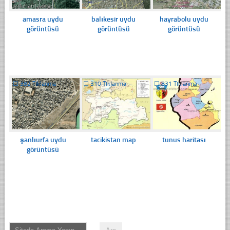
amasra uydu
balıkesir uydu
hayrabolu uydu
görüntüsü
görüntüsü
görüntüsü
☐
382 Tıklanma
☐
310 Tıklanma
☐
831 Tıklanma
şanlıurfa uydu
tacikistan map
tunus haritası
görüntüsü