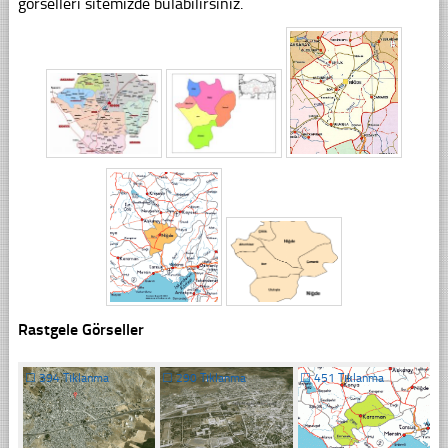
görselleri sitemizde bulabilirsiniz.
Rastgele Görseller
☐
394 Tıklanma
☐
290 Tıklanma
☐
451 Tıklanma