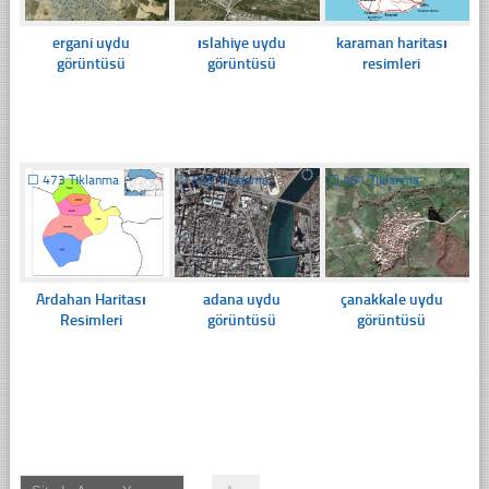
ergani uydu
ıslahiye uydu
karaman haritası
görüntüsü
görüntüsü
resimleri
☐
473 Tıklanma
☐
558 Tıklanma
☐
481 Tıklanma
Ardahan Haritası
adana uydu
çanakkale uydu
Resimleri
görüntüsü
görüntüsü