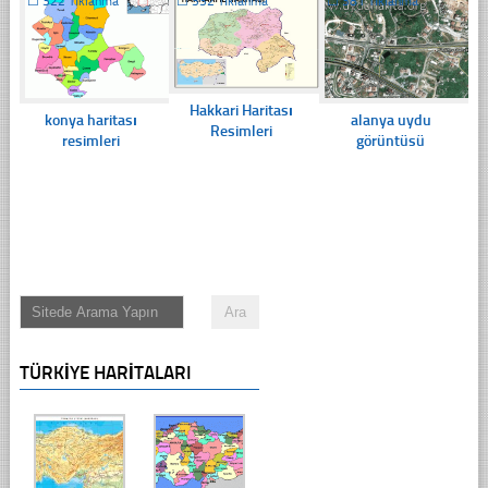
☐
322 Tıklanma
☐
332 Tıklanma
☐
381 Tıklanma
Hakkari Haritası
konya haritası
alanya uydu
Resimleri
resimleri
görüntüsü
TÜRKIYE HARITALARI