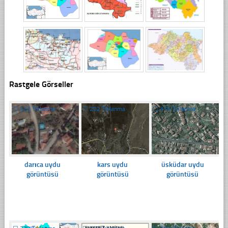
Rastgele Görseller
☐
420 Tıklanma
☐
292 Tıklanma
☐
316 Tıklanma
darıca uydu
kars uydu
üsküdar uydu
görüntüsü
görüntüsü
görüntüsü