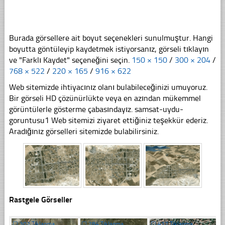
Burada görsellere ait boyut seçenekleri sunulmuştur. Hangi
boyutta göntüleyip kaydetmek istiyorsanız, görseli tıklayın
ve "Farklı Kaydet" seçeneğini seçin.
150 × 150
/
300 × 204
/
768 × 522
/
220 × 165
/
916 × 622
Web sitemizde ihtiyacınız olanı bulabileceğinizi umuyoruz.
Bir görseli HD çözünürlükte veya en azından mükemmel
görüntülerle gösterme çabasındayız. samsat-uydu-
goruntusu1 Web sitemizi ziyaret ettiğiniz teşekkür ederiz.
Aradığınız görselleri sitemizde bulabilirsiniz.
Rastgele Görseller
☐
302 Tıklanma
☐
284 Tıklanma
☐
417 Tıklanma