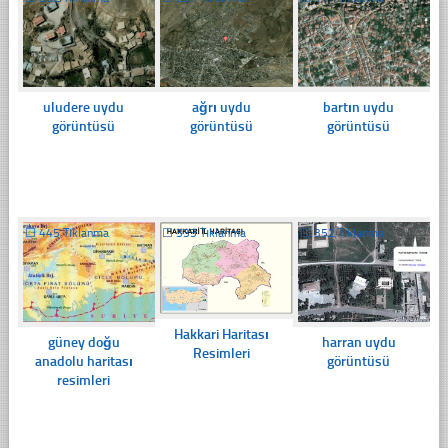
uludere uydu
ağrı uydu
bartın uydu
görüntüsü
görüntüsü
görüntüsü
☐
445 Tıklanma
☐
333 Tıklanma
☐
352 Tıklanma
Hakkari Haritası
güney doğu
harran uydu
Resimleri
anadolu haritası
görüntüsü
resimleri