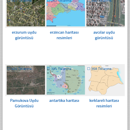
☐
437 Tıklanma
☐
262 Tıklanma
☐
300 Tıklanma
erzurum uydu
erzincan haritası
avcılar uydu
görüntüsü
resimleri
görüntüsü
☐
402 Tıklanma
☐
394 Tıklanma
☐
368 Tıklanma
Pamukova Uydu
antartika haritası
kırklareli haritası
Görüntüsü
resimleri