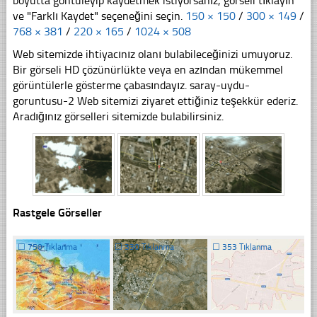
boyutta göntüleyip kaydetmek istiyorsanız, görseli tıklayın
ve "Farklı Kaydet" seçeneğini seçin.
150 × 150
/
300 × 149
/
768 × 381
/
220 × 165
/
1024 × 508
Web sitemizde ihtiyacınız olanı bulabileceğinizi umuyoruz.
Bir görseli HD çözünürlükte veya en azından mükemmel
görüntülerle gösterme çabasındayız. saray-uydu-
goruntusu-2 Web sitemizi ziyaret ettiğiniz teşekkür ederiz.
Aradığınız görselleri sitemizde bulabilirsiniz.
Rastgele Görseller
☐
750 Tıklanma
☐
330 Tıklanma
☐
353 Tıklanma