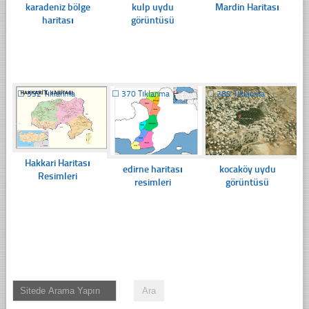
karadeniz bölge
kulp uydu
Mardin Haritası
haritası
görüntüsü
☐
332 Tıklanma
☐
370 Tıklanma
☐
289 Tıklanma
Hakkari Haritası
edirne haritası
kocaköy uydu
Resimleri
resimleri
görüntüsü