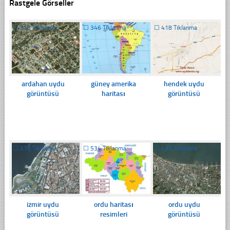
Rastgele Görseller
☐
315 Tıklanma
☐
346 Tıklanma
☐
418 Tıklanma
ardahan uydu
güney amerika
hendek uydu
görüntüsü
haritası
görüntüsü
☐
578 Tıklanma
☐
534 Tıklanma
☐
433 Tıklanma
izmir uydu
ordu haritası
ordu uydu
görüntüsü
resimleri
görüntüsü