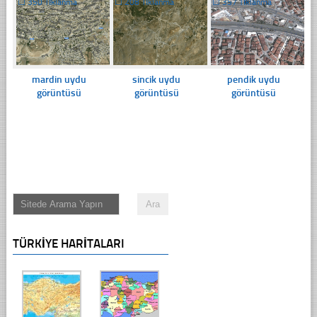
☐
350 Tıklanma
☐
208 Tıklanma
☐
357 Tıklanma
mardin uydu
sincik uydu
pendik uydu
görüntüsü
görüntüsü
görüntüsü
TÜRKIYE HARITALARI