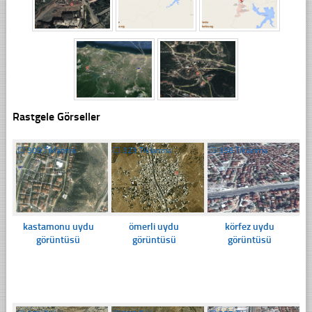
Rastgele Görseller
☐
309 Tıklanma
☐
323 Tıklanma
☐
358 Tıklanma
kastamonu uydu
ömerli uydu
körfez uydu
görüntüsü
görüntüsü
görüntüsü