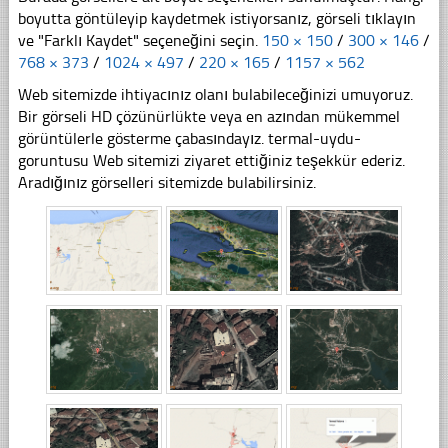
boyutta göntüleyip kaydetmek istiyorsanız, görseli tıklayın
ve "Farklı Kaydet" seçeneğini seçin.
150 × 150
/
300 × 146
/
768 × 373
/
1024 × 497
/
220 × 165
/
1157 × 562
Web sitemizde ihtiyacınız olanı bulabileceğinizi umuyoruz.
Bir görseli HD çözünürlükte veya en azından mükemmel
görüntülerle gösterme çabasındayız. termal-uydu-
goruntusu Web sitemizi ziyaret ettiğiniz teşekkür ederiz.
Aradığınız görselleri sitemizde bulabilirsiniz.