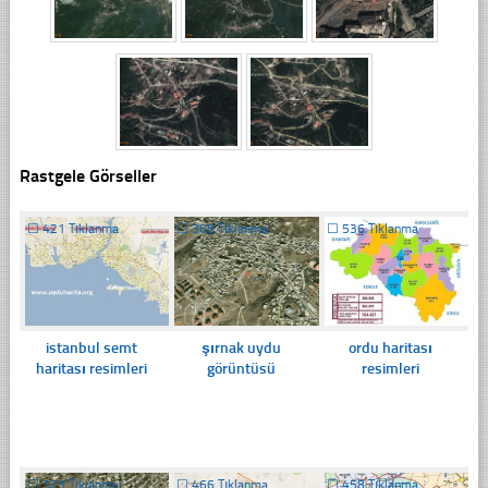
Rastgele Görseller
☐
421 Tıklanma
☐
368 Tıklanma
☐
536 Tıklanma
istanbul semt
şırnak uydu
ordu haritası
haritası resimleri
görüntüsü
resimleri
☐
323 Tıklanma
☐
466 Tıklanma
☐
458 Tıklanma