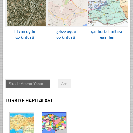
hilvan uydu
gebze uydu
şanlıurfa haritası
görüntüsü
görüntüsü
resimleri
TÜRKIYE HARITALARI