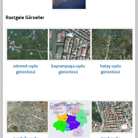
Rastgele Görseller
☐
354 Tıklanma
☐
338 Tıklanma
☐
1469 Tıklanma
edremit uydu
bayrampaşa uydu
hatay uydu
görüntüsü
görüntüsü
görüntüsü
☐
276 Tıklanma
☐
447 Tıklanma
☐
275 Tıklanma