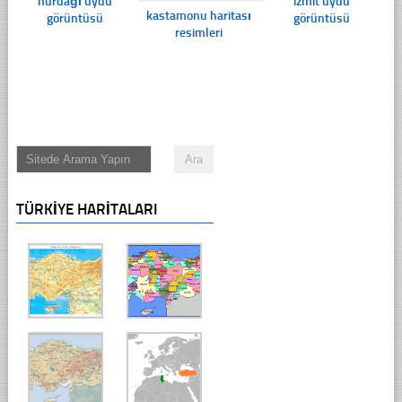
nurdağı uydu
izmit uydu
kastamonu haritası
görüntüsü
görüntüsü
resimleri
TÜRKIYE HARITALARI