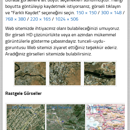
boyutta göntüleyip kaydetmek istiyorsanız, görseli tıklayın
ve "Farklı Kaydet" seçeneğini seçin.
150 × 150
/
300 × 148
/
768 × 380
/
220 × 165
/
1024 × 506
Web sitemizde ihtiyacınız olanı bulabileceğinizi umuyoruz.
Bir görseli HD çözünürlükte veya en azından mükemmel
görüntülerle gösterme çabasındayız. tunceli-uydu-
goruntusu Web sitemizi ziyaret ettiğiniz teşekkür ederiz.
Aradığınız görselleri sitemizde bulabilirsiniz.
Rastgele Görseller
☐
205 Tıklanma
☐
263 Tıklanma
☐
340 Tıklanma