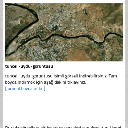
tunceli-uydu-goruntusu
tunceli-uydu-goruntusu isimli görseli indirebilirsiniz. Tam
boyda indirmek için aşağıdakini tıklayınız.
[ orjinal boyda indir ]
Burada görsellere ait boyut seçenekleri sunulmuştur. Hangi