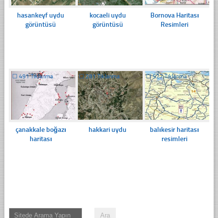
hasankeyf uydu
kocaeli uydu
Bornova Haritası
görüntüsü
görüntüsü
Resimleri
☐
491 Tıklanma
☐
281 Tıklanma
☐
527 Tıklanma
çanakkale boğazı
hakkari uydu
balıkesir haritası
haritası
resimleri