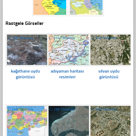
Rastgele Görseller
☐
266 Tıklanma
☐
314 Tıklanma
☐
348 Tıklanma
kağıthane uydu
adıyaman haritası
silvan uydu
görüntüsü
resimleri
görüntüsü
☐
248 Tıklanma
☐
288 Tıklanma
☐
365 Tıklanma