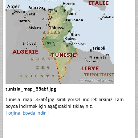
tunisia_map_33abf.jpg
tunisia_map_33abf.jpg isimli görseli indirebilirsiniz. Tam
boyda indirmek için aşağıdakini tıklayınız.
[ orjinal boyda indir ]