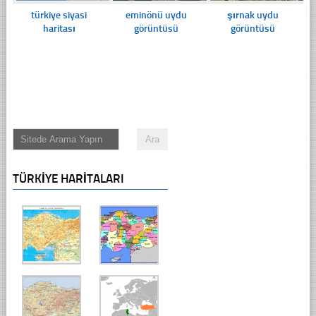
türkiye siyasi
eminönü uydu
şırnak uydu
haritası
görüntüsü
görüntüsü
TÜRKIYE HARITALARI