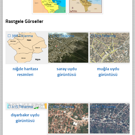
Rastgele Görseller
☐
388 Tıklanma
☐
270 Tıklanma
☐
319 Tıklanma
niğde haritası
saray uydu
muğla uydu
resimleri
görüntüsü
görüntüsü
☐
415 Tıklanma
☐
600 Tıklanma
☐
291 Tıklanma
diyarbakır uydu
görüntüsü