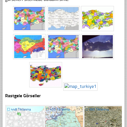
Rastgele Görseller
☐
448 Tıklanma
☐
455 Tıklanma
☐
383 Tıklanma