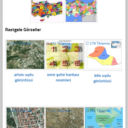
Rastgele Görseller
☐
237 Tıklanma
☐
292 Tıklanma
☐
278 Tıklanma
artvin uydu
izmir şehir haritası
kilis uydu
görüntüsü
resimleri
görüntüsü
☐
276 Tıklanma
☐
427 Tıklanma
☐
369 Tıklanma