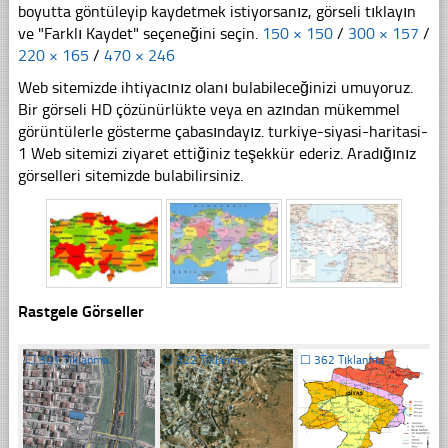
boyutta göntüleyip kaydetmek istiyorsanız, görseli tıklayın
ve "Farklı Kaydet" seçeneğini seçin.
150 × 150
/
300 × 157
/
220 × 165
/
470 × 246
Web sitemizde ihtiyacınız olanı bulabileceğinizi umuyoruz.
Bir görseli HD çözünürlükte veya en azından mükemmel
görüntülerle gösterme çabasındayız. turkiye-siyasi-haritasi-
1 Web sitemizi ziyaret ettiğiniz teşekkür ederiz. Aradığınız
görselleri sitemizde bulabilirsiniz.
Rastgele Görseller
☐
301 Tıklanma
☐
322 Tıklanma
☐
362 Tıklanma