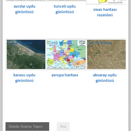
avcılar uydu
tunceli uydu
sivas haritası
görüntüsü
görüntüsü
resimleri
☐
345 Tıklanma
☐
850 Tıklanma
☐
275 Tıklanma
karasu uydu
avrupa haritası
aksaray uydu
görüntüsü
görüntüsü