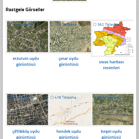
Rastgele Görseller
☐
437 Tıklanma
☐
288 Tıklanma
☐
362 Tıklanma
erzurum uydu
çınar uydu
sivas haritası
görüntüsü
görüntüsü
resimleri
☐
403 Tıklanma
☐
418 Tıklanma
☐
272 Tıklanma
çiftlikköy uydu
hendek uydu
beşiri uydu
görüntüsü
görüntüsü
görüntüsü