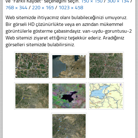
ve "Farklı Kaydet" seçeneğini seçin.
150 × 150
/
300 × 134
/
768 × 344
/
220 × 165
/
1023 × 458
Web sitemizde ihtiyacınız olanı bulabileceğinizi umuyoruz.
Bir görseli HD çözünürlükte veya en azından mükemmel
görüntülerle gösterme çabasındayız. van-uydu-goruntusu-2
Web sitemizi ziyaret ettiğiniz teşekkür ederiz. Aradığınız
görselleri sitemizde bulabilirsiniz.