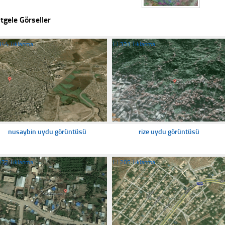
tgele Görseller
344 Tıklanma
☐
331 Tıklanma
nusaybin uydu görüntüsü
rize uydu görüntüsü
172 Tıklanma
☐
205 Tıklanma