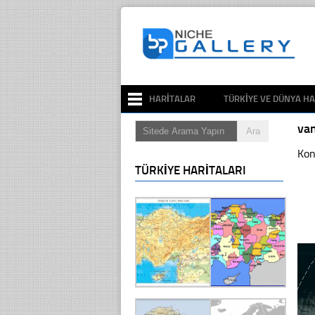
HARITALAR
TÜRKIYE VE DÜNYA HA
va
Kon
TÜRKIYE HARITALARI