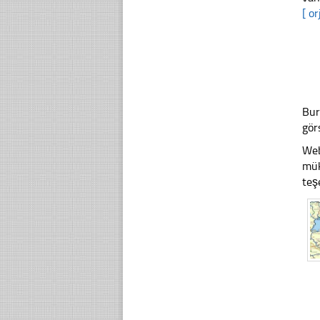
[ or
Bur
gör
Web
mük
teş