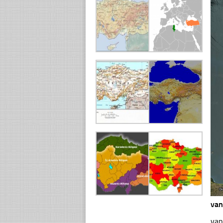
van
van