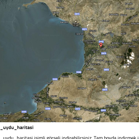
_uydu_haritasi
_uydu_haritasi isimli görseli indirebilirsiniz. Tam boyda indirmek iç