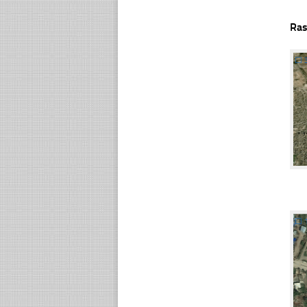
Ras
☐
☐