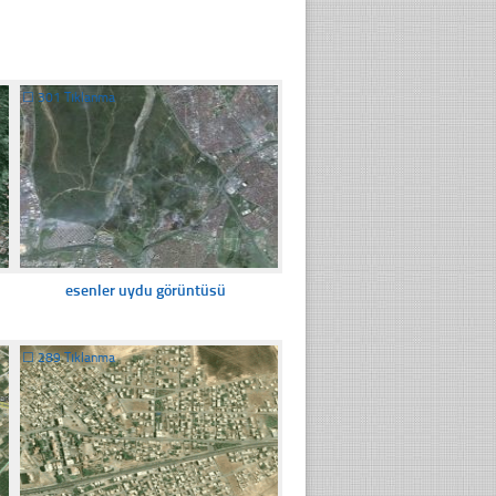
☐
301 Tıklanma
esenler uydu görüntüsü
☐
289 Tıklanma