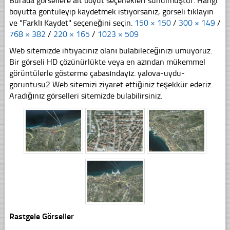
Burada görsellere ait boyut seçenekleri sunulmuştur. Hangi
boyutta göntüleyip kaydetmek istiyorsanız, görseli tıklayın
ve "Farklı Kaydet" seçeneğini seçin.
150 × 150
/
300 × 149
/
768 × 382
/
220 × 165
/
1023 × 509
Web sitemizde ihtiyacınız olanı bulabileceğinizi umuyoruz.
Bir görseli HD çözünürlükte veya en azından mükemmel
görüntülerle gösterme çabasındayız. yalova-uydu-
goruntusu2 Web sitemizi ziyaret ettiğiniz teşekkür ederiz.
Aradığınız görselleri sitemizde bulabilirsiniz.
Rastgele Görseller