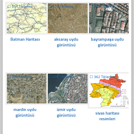
☐
351 Tıklanma
☐
274 Tıklanma
☐
341 Tıklanma
Batman Haritası
aksaray uydu
bayrampaşa uydu
görüntüsü
görüntüsü
☐
353 Tıklanma
☐
578 Tıklanma
☐
362 Tıklanma
mardin uydu
izmir uydu
sivas haritası
görüntüsü
görüntüsü
resimleri