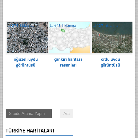
☐
275 Tıklanma
☐
448 Tıklanma
☐
427 Tıklanma
oğuzeli uydu
çankırı haritası
ordu uydu
görüntüsü
resimleri
görüntüsü
TÜRKIYE HARITALARI