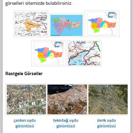
görselleri sitemizde bulabilirsiniz.
Rastgele Görseller
☐
245 Tıklanma
☐
333 Tıklanma
☐
321 Tıklanma
çankırı uydu
tekirdağ uydu
derik uydu
görüntüsü
görüntüsü
görüntüsü