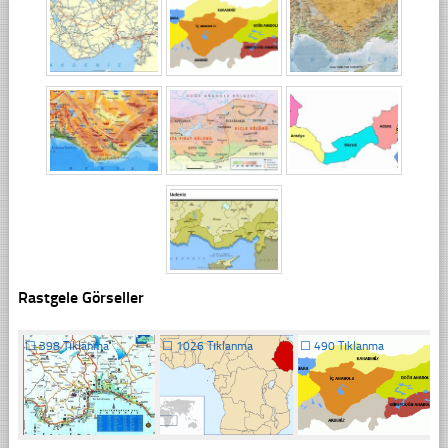
Rastgele Görseller
☐
398 Tıklanma
☐
1026 Tıklanma
☐
490 Tıklanma