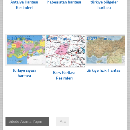
Antalya Haritası
habeşistan haritası
türkiye bölgeler
Resimleri
haritası
☐
248 Tıklanma
☐
465 Tıklanma
☐
277 Tıklanma
türkiye siyasi
türkiye fiziki haritası
Kars Haritası
haritası
Resimleri