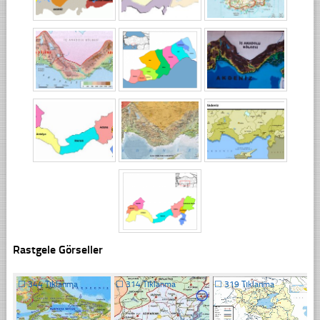
Rastgele Görseller
☐
344 Tıklanma
☐
314 Tıklanma
☐
319 Tıklanma