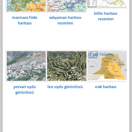
bitlis haritası
marmara fiziki
adıyaman haritası
resimleri
haritası
resimleri
☐
341 Tıklanma
☐
352 Tıklanma
☐
382 Tıklanma
pervari uydu
lice uydu görüntüsü
ırak haritası
görüntüsü