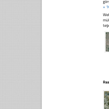
gör
× 1
Web
mük
teş
Ras
☐