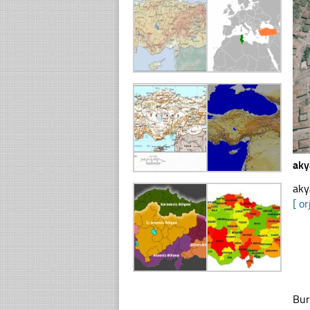
aky
aky
[ or
Bur