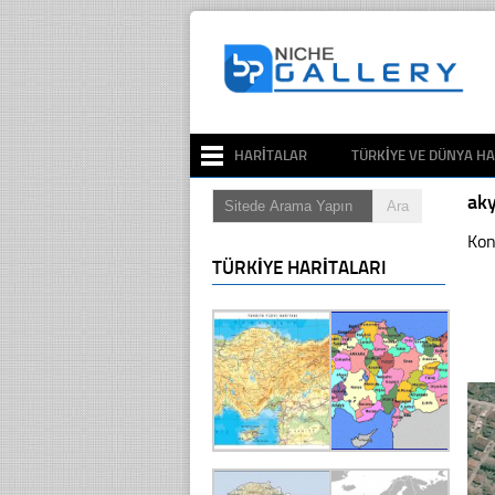
HARITALAR
TÜRKIYE VE DÜNYA HA
ak
Kon
TÜRKIYE HARITALARI