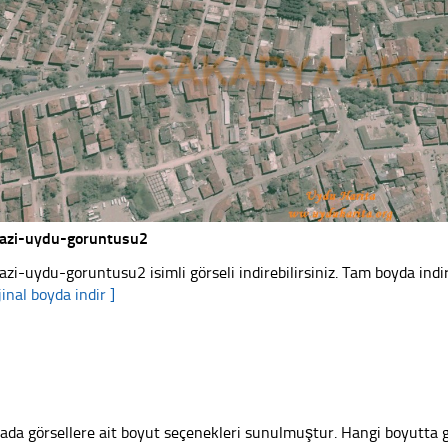
azi-uydu-goruntusu2
azi-uydu-goruntusu2 isimli görseli indirebilirsiniz. Tam boyda indir
jinal boyda indir ]
ada görsellere ait boyut seçenekleri sunulmuştur. Hangi boyutta 