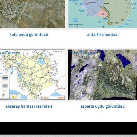
kulp uydu görüntüsü
antartika haritası
330 Tıklanma
☐
315 Tıklanma
aksaray haritası resimleri
ısparta uydu görüntüsü