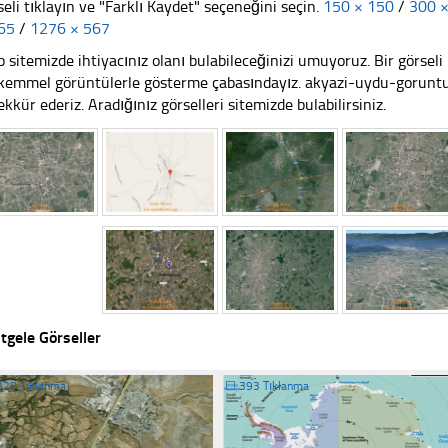
seli tıklayın ve "Farklı Kaydet" seçeneğini seçin.
150 × 150
/
300 
65
/
1276 × 567
 sitemizde ihtiyacınız olanı bulabileceğinizi umuyoruz. Bir görse
emmel görüntülerle gösterme çabasındayız. akyazi-uydu-goruntus
ekkür ederiz. Aradığınız görselleri sitemizde bulabilirsiniz.
tgele Görseller
328 Tıklanma
☐
393 Tıklanma