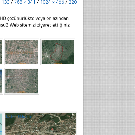
× 133
/
768 × 341
/
1024 × 455
/
220
li HD çözünürlükte veya en azından
u2 Web sitemizi ziyaret ettiğiniz
☐
244 Tıklanma