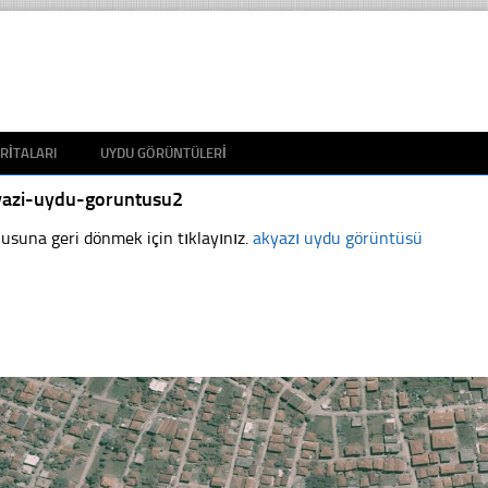
RITALARI
UYDU GÖRÜNTÜLERI
yazi-uydu-goruntusu2
usuna geri dönmek için tıklayınız.
akyazı uydu görüntüsü