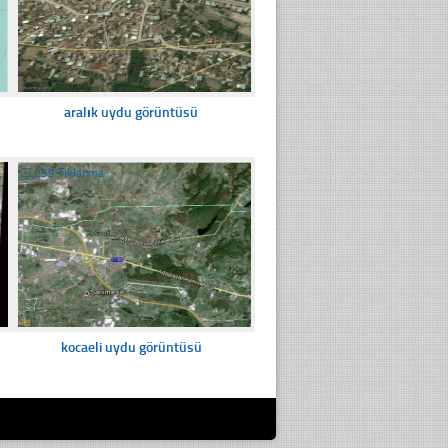
aralık uydu görüntüsü
☐
259 Tıklanma
kocaeli uydu görüntüsü