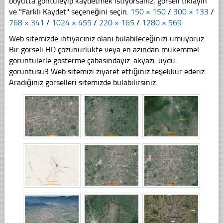
boyutta göntüleyip kaydetmek istiyorsanız, görseli tıklayın
ve "Farklı Kaydet" seçeneğini seçin.
150 × 150
/
300 × 133
/
768 × 341
/
1024 × 455
/
220 × 165
/
1280 × 569
Web sitemizde ihtiyacınız olanı bulabileceğinizi umuyoruz.
Bir görseli HD çözünürlükte veya en azından mükemmel
görüntülerle gösterme çabasındayız. akyazi-uydu-
goruntusu3 Web sitemizi ziyaret ettiğiniz teşekkür ederiz.
Aradığınız görselleri sitemizde bulabilirsiniz.