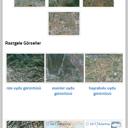
Rastgele Görseller
☐
327 Tıklanma
☐
299 Tıklanma
☐
293 Tıklanma
rize uydu görüntüsü
esenler uydu
hayrabolu uydu
görüntüsü
görüntüsü
☐
500 Tıklanma
☐
461 Tıklanma
☐
351 Tıklanma