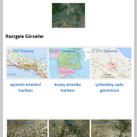
Rastgele Görseller
☐
479 Tıklanma
☐
337 Tıklanma
☐
374 Tıklanma
ayrıntılı istanbul
kuzey amerika
çerkezköy uydu
haritası
haritası
görüntüsü
☐
492 Tıklanma
☐
307 Tıklanma
☐
215 Tıklanma