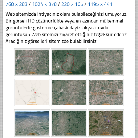
768 × 283
/
1024 × 378
/
220 × 165
/
1195 × 441
Web sitemizde ihtiyacınız olanı bulabileceğinizi umuyoruz.
Bir görseli HD çözünürlükte veya en azından mükemmel
görüntülerle gösterme çabasındayız. akyazi-uydu-
goruntusu5 Web sitemizi ziyaret ettiğiniz teşekkür ederiz.
Aradığınız görselleri sitemizde bulabilirsiniz.