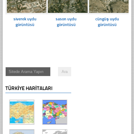
siverek uydu
sason uydu
cüngüş uydu
görüntüsü
görüntüsü
görüntüsü
TÜRKIYE HARITALARI