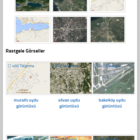
Rastgele Görseller
☐
400 Tıklanma
☐
346 Tıklanma
☐
243 Tıklanma
muratlı uydu
silvan uydu
bakırköy uydu
görüntüsü
görüntüsü
görüntüsü
☐
296 Tıklanma
☐
440 Tıklanma
☐
282 Tıklanma