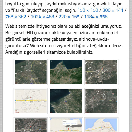
boyutta göntüleyip kaydetmek istiyorsanız, görseli tıklayın
ve "Farklı Kaydet" seçeneğini seçin.
150 × 150
/
300 × 141
/
768 × 362
/
1024 × 483
/
220 × 165
/
1184 × 558
Web sitemizde ihtiyacınız olanı bulabileceğinizi umuyoruz.
Bir görseli HD çözünürlükte veya en azından mükemmel
görüntülerle gösterme çabasındayız. altinova-uydu-
goruntusu7 Web sitemizi ziyaret ettiğiniz teşekkür ederiz.
Aradığınız görselleri sitemizde bulabilirsiniz.