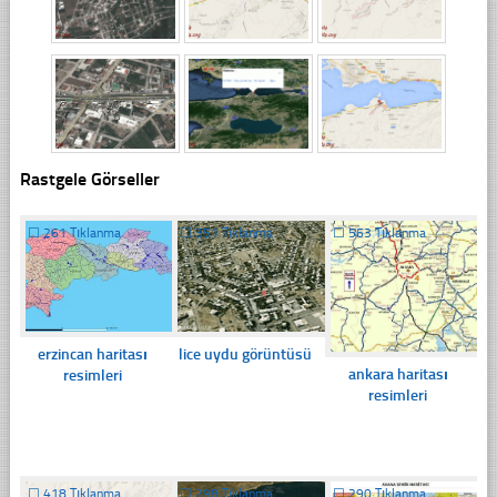
Rastgele Görseller
☐
261 Tıklanma
☐
351 Tıklanma
☐
563 Tıklanma
erzincan haritası
lice uydu görüntüsü
ankara haritası
resimleri
resimleri
☐
418 Tıklanma
☐
298 Tıklanma
☐
290 Tıklanma