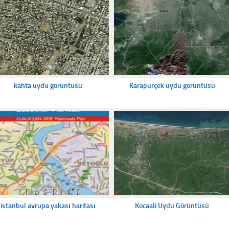
kahta uydu görüntüsü
Karapürçek uydu görüntüsü
742 Tıklanma
☐
336 Tıklanma
istanbul avrupa yakası haritası
Kocaali Uydu Görüntüsü