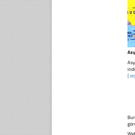
As
Asy
ind
[ or
Bur
gör
Web