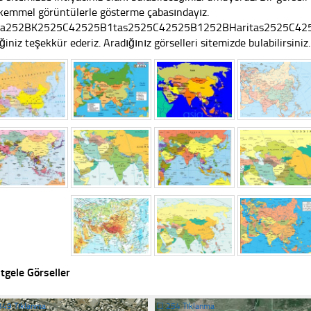
emmel görüntülerle gösterme çabasındayız.
a252BK2525C42525B1tas2525C42525B1252BHaritas2525C42525B
iğiniz teşekkür ederiz. Aradığınız görselleri sitemizde bulabilirsiniz.
tgele Görseller
349 Tıklanma
☐
254 Tıklanma