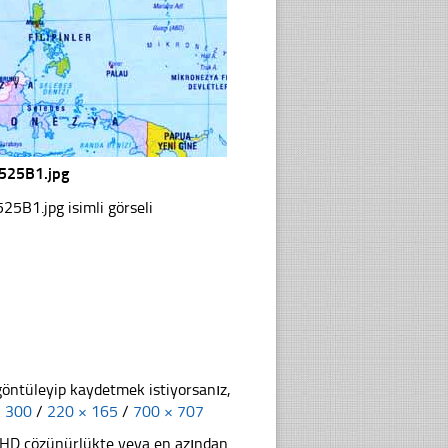
525B1.jpg
1.jpg isimli görseli
göntüleyip kaydetmek istiyorsanız,
× 300
/
220 × 165
/
700 × 707
li HD çözünürlükte veya en azından