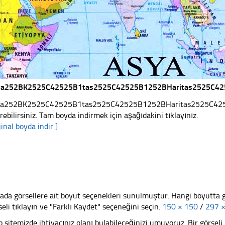
ya252BK2525C42525B1tas2525C42525B1252BHaritas2525C42
a252BK2525C42525B1tas2525C42525B1252BHaritas2525C42525B
irebilirsiniz. Tam boyda indirmek için aşağıdakini tıklayınız.
jinal boyda indir ]
ada görsellere ait boyut seçenekleri sunulmuştur. Hangi boyutta 
seli tıklayın ve "Farklı Kaydet" seçeneğini seçin.
150 × 150
/
297 
 sitemizde ihtiyacınız olanı bulabileceğinizi umuyoruz. Bir görse