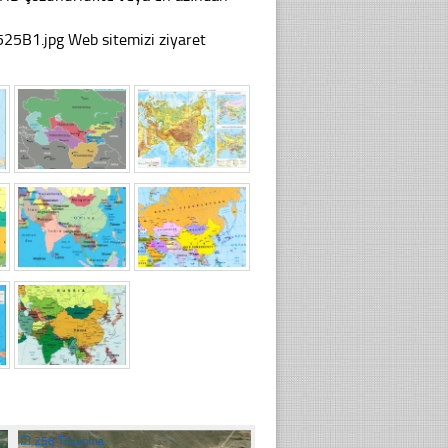
1.jpg Web sitemizi ziyaret
☐
258 Tıklanma