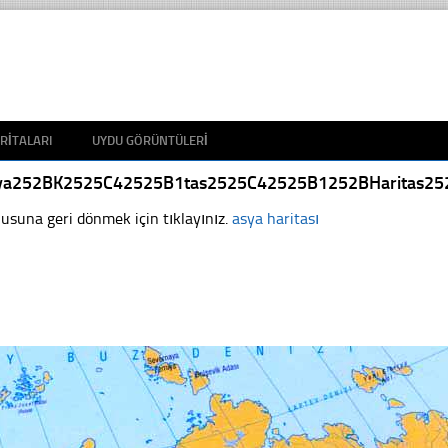
RITALARI
UYDU GÖRÜNTÜLERI
ya252BK2525C42525B1tas2525C42525B1252BHaritas25
usuna geri dönmek için tıklayınız.
asya haritası