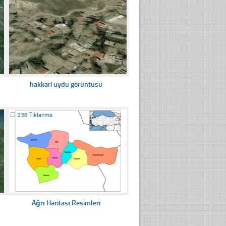
hakkari uydu görüntüsü
☐
238 Tıklanma
Ağrı Haritası Resimleri