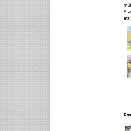
mük
Asy
ett
Ras
☐