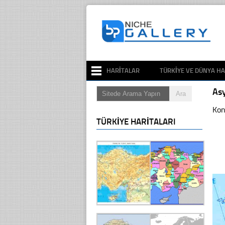
HARITALAR
TÜRKIYE VE DÜNYA HA
As
Kon
TÜRKIYE HARITALARI