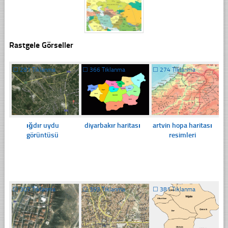
Rastgele Görseller
☐
281 Tıklanma
☐
366 Tıklanma
☐
274 Tıklanma
ığdır uydu
diyarbakır haritası
artvin hopa haritası
görüntüsü
resimleri
☐
307 Tıklanma
☐
393 Tıklanma
☐
381 Tıklanma