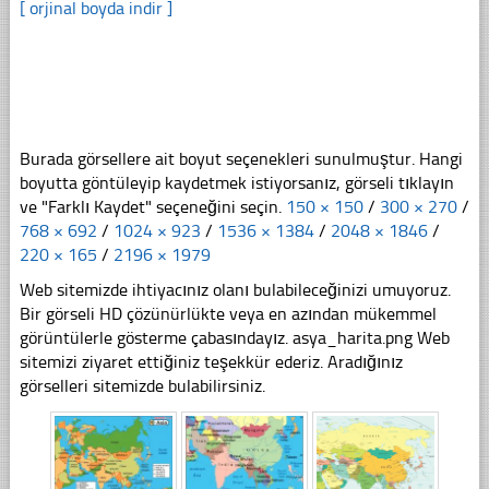
[ orjinal boyda indir ]
Burada görsellere ait boyut seçenekleri sunulmuştur. Hangi
boyutta göntüleyip kaydetmek istiyorsanız, görseli tıklayın
ve "Farklı Kaydet" seçeneğini seçin.
150 × 150
/
300 × 270
/
768 × 692
/
1024 × 923
/
1536 × 1384
/
2048 × 1846
/
220 × 165
/
2196 × 1979
Web sitemizde ihtiyacınız olanı bulabileceğinizi umuyoruz.
Bir görseli HD çözünürlükte veya en azından mükemmel
görüntülerle gösterme çabasındayız. asya_harita.png Web
sitemizi ziyaret ettiğiniz teşekkür ederiz. Aradığınız
görselleri sitemizde bulabilirsiniz.