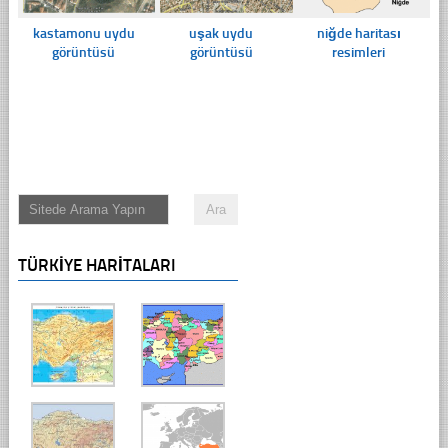
kastamonu uydu
uşak uydu
niğde haritası
görüntüsü
görüntüsü
resimleri
TÜRKIYE HARITALARI