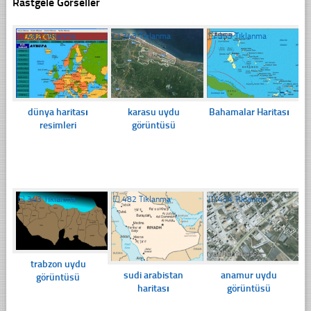
Rastgele Görseller
☐
492 Tıklanma
☐
343 Tıklanma
☐
353 Tıklanma
dünya haritası
karasu uydu
Bahamalar Haritası
resimleri
görüntüsü
☐
343 Tıklanma
☐
482 Tıklanma
☐
434 Tıklanma
trabzon uydu
sudi arabistan
anamur uydu
görüntüsü
haritası
görüntüsü