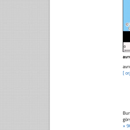
avr
avr
[ or
Bur
gör
× 9