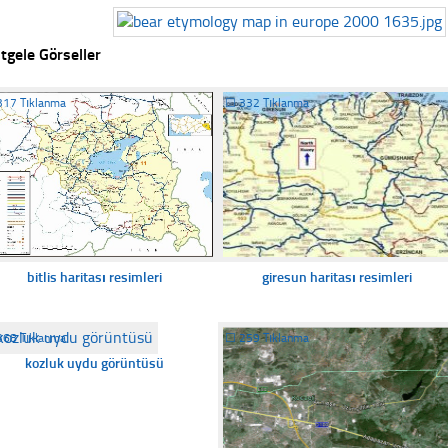
tgele Görseller
317 Tıklanma
☐
332 Tıklanma
bitlis haritası resimleri
giresun haritası resimleri
368 Tıklanma
☐
259 Tıklanma
kozluk uydu görüntüsü