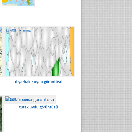
☐
409 Tıklanma
diyarbakır uydu görüntüsü
☐
295 Tıklanma
tutak uydu görüntüsü