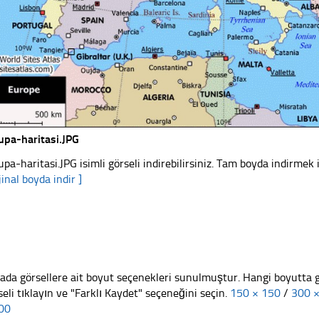
upa-haritasi.JPG
upa-haritasi.JPG isimli görseli indirebilirsiniz. Tam boyda indirmek i
jinal boyda indir ]
ada görsellere ait boyut seçenekleri sunulmuştur. Hangi boyutta 
seli tıklayın ve "Farklı Kaydet" seçeneğini seçin.
150 × 150
/
300 
00