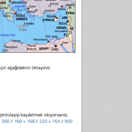
çin aşağıdakini tıklayınız.
göntüleyip kaydetmek istiyorsanız,
× 300
/
768 × 768
/
220 × 165
/
900