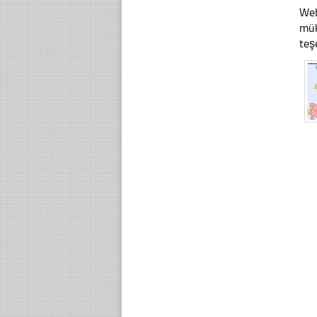
Web
mük
teş