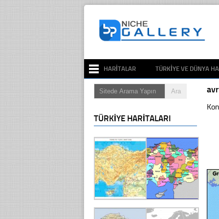
HARITALAR
TÜRKIYE VE DÜNYA HA
avr
Kon
TÜRKIYE HARITALARI