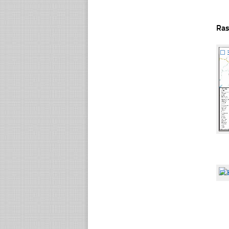
Ras
☐
☐