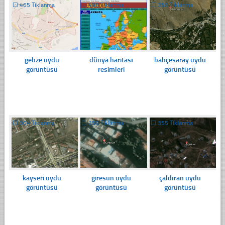
☐
465 Tıklanma
☐
498 Tıklanma
☐
256 Tıklanma
gebze uydu
dünya haritası
bahçesaray uydu
görüntüsü
resimleri
görüntüsü
☐
304 Tıklanma
☐
259 Tıklanma
☐
355 Tıklanma
kayseri uydu
giresun uydu
çaldıran uydu
görüntüsü
görüntüsü
görüntüsü