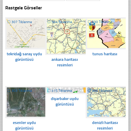
Rastgele Görseller
☐
307 Tıklanma
☐
564 Tıklanma
☐
830 Tıklanma
tekridağ saray uydu
tunus haritası
ankara haritası
görüntüsü
resimleri
☐
303 Tıklanma
☐
415 Tıklanma
☐
386 Tıklanma
diyarbakır uydu
görüntüsü
esenler uydu
denizli haritası
görüntüsü
resimleri