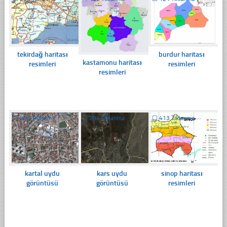
tekirdağ haritası
burdur haritası
kastamonu haritası
resimleri
resimleri
resimleri
☐
345 Tıklanma
☐
294 Tıklanma
☐
413 Tıklanma
kartal uydu
kars uydu
sinop haritası
görüntüsü
görüntüsü
resimleri