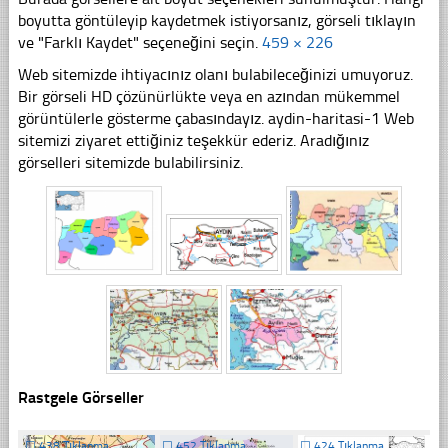
boyutta göntüleyip kaydetmek istiyorsanız, görseli tıklayın
ve "Farklı Kaydet" seçeneğini seçin.
459 × 226
Web sitemizde ihtiyacınız olanı bulabileceğinizi umuyoruz.
Bir görseli HD çözünürlükte veya en azından mükemmel
görüntülerle gösterme çabasındayız. aydin-haritasi-1 Web
sitemizi ziyaret ettiğiniz teşekkür ederiz. Aradığınız
görselleri sitemizde bulabilirsiniz.
Rastgele Görseller
☐
438 Tıklanma
☐
452 Tıklanma
☐
424 Tıklanma