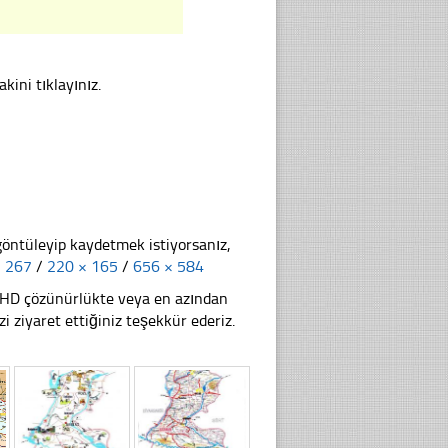
kini tıklayınız.
göntüleyip kaydetmek istiyorsanız,
× 267
/
220 × 165
/
656 × 584
li HD çözünürlükte veya en azından
iyaret ettiğiniz teşekkür ederiz.