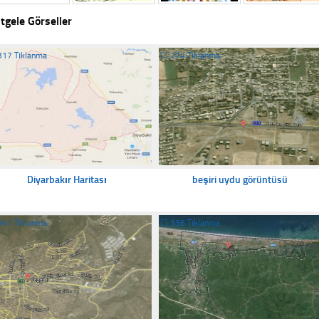
tgele Görseller
317 Tıklanma
☐
274 Tıklanma
Diyarbakır Haritası
beşiri uydu görüntüsü
341 Tıklanma
☐
336 Tıklanma