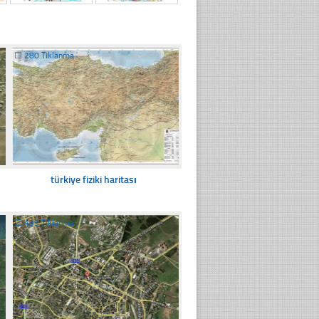
☐
280 Tıklanma
türkiye fiziki haritası
☐
439 Tıklanma