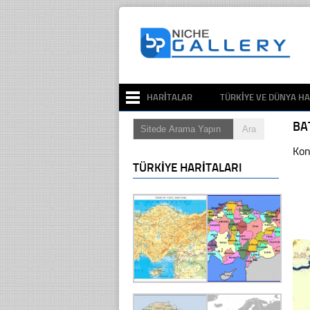
HARITALAR
TÜRKIYE VE DÜNYA HA
BA
Kon
TÜRKIYE HARITALARI