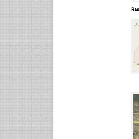
Ras
☐
☐