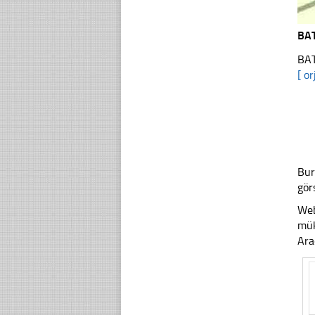
BA
BAT
[ or
Bur
gör
Web
mük
Ara