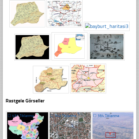
Rastgele Görseller
☐
431 Tıklanma
☐
342 Tıklanma
☐
384 Tıklanma