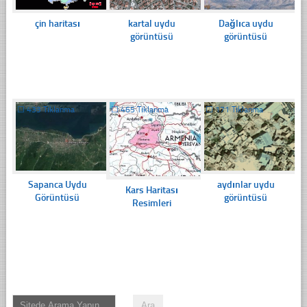
çin haritası
kartal uydu
Dağlıca uydu
görüntüsü
görüntüsü
☐
433 Tıklanma
☐
465 Tıklanma
☐
171 Tıklanma
Sapanca Uydu
aydınlar uydu
Kars Haritası
Görüntüsü
görüntüsü
Resimleri