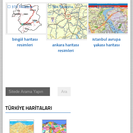
☐
375 Tıklanma
☐
564 Tıklanma
☐
743 Tıklanma
bingöl haritası
istanbul avrupa
ankara haritası
resimleri
yakası haritası
resimleri
TÜRKIYE HARITALARI