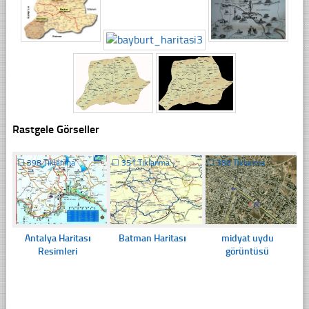
Rastgele Görseller
☐
398 Tıklanma
☐
351 Tıklanma
☐
388 Tıklanma
Antalya Haritası
Batman Haritası
midyat uydu
Resimleri
görüntüsü