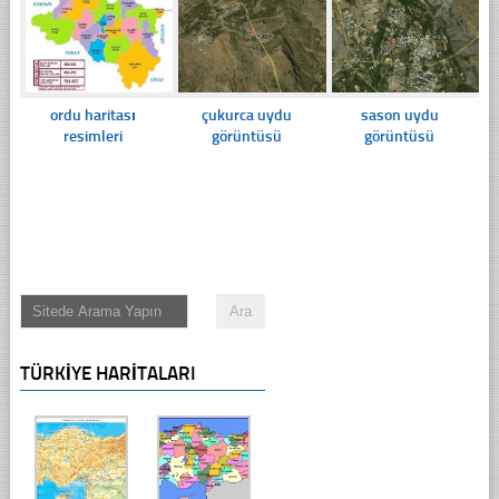
ordu haritası
çukurca uydu
sason uydu
resimleri
görüntüsü
görüntüsü
TÜRKIYE HARITALARI