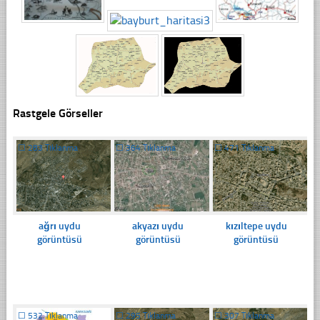
Rastgele Görseller
☐
283 Tıklanma
☐
364 Tıklanma
☐
471 Tıklanma
ağrı uydu
akyazı uydu
kızıltepe uydu
görüntüsü
görüntüsü
görüntüsü
☐
532 Tıklanma
☐
295 Tıklanma
☐
307 Tıklanma