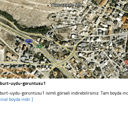
burt-uydu-goruntusu1
burt-uydu-goruntusu1 isimli görseli indirebilirsiniz. Tam boyda ind
jinal boyda indir ]