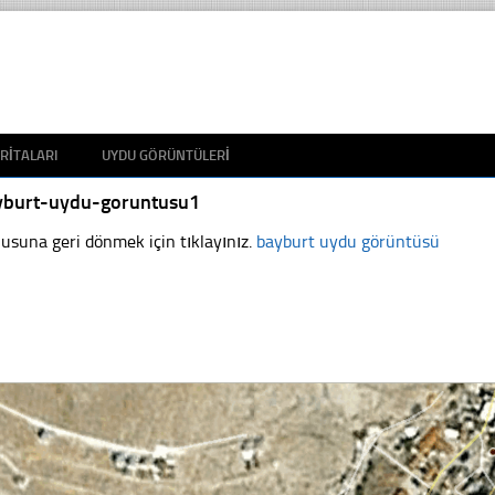
RITALARI
UYDU GÖRÜNTÜLERI
yburt-uydu-goruntusu1
usuna geri dönmek için tıklayınız.
bayburt uydu görüntüsü