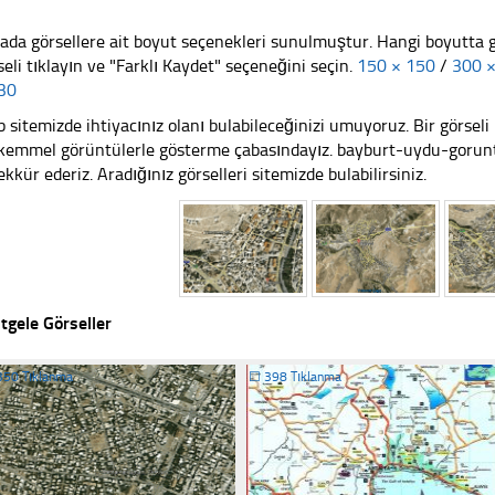
ada görsellere ait boyut seçenekleri sunulmuştur. Hangi boyutta 
seli tıklayın ve "Farklı Kaydet" seçeneğini seçin.
150 × 150
/
300 
30
 sitemizde ihtiyacınız olanı bulabileceğinizi umuyoruz. Bir görse
emmel görüntülerle gösterme çabasındayız. bayburt-uydu-goruntu
ekkür ederiz. Aradığınız görselleri sitemizde bulabilirsiniz.
tgele Görseller
350 Tıklanma
☐
398 Tıklanma