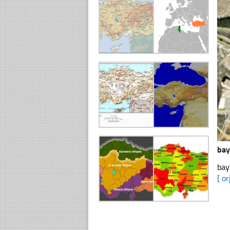
bay
bay
[ or