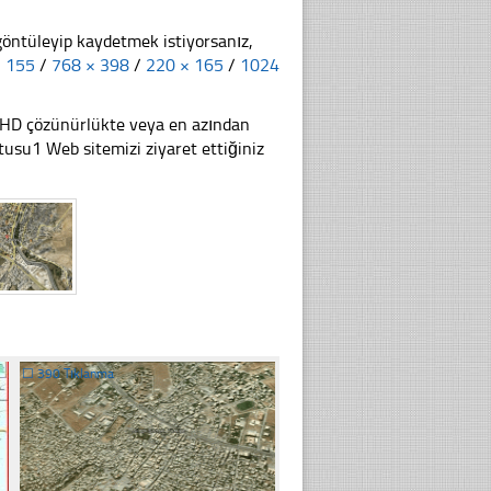
göntüleyip kaydetmek istiyorsanız,
× 155
/
768 × 398
/
220 × 165
/
1024
li HD çözünürlükte veya en azından
su1 Web sitemizi ziyaret ettiğiniz
☐
390 Tıklanma