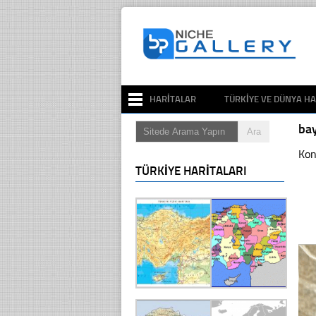
HARITALAR
TÜRKIYE VE DÜNYA HA
ba
Kon
TÜRKIYE HARITALARI