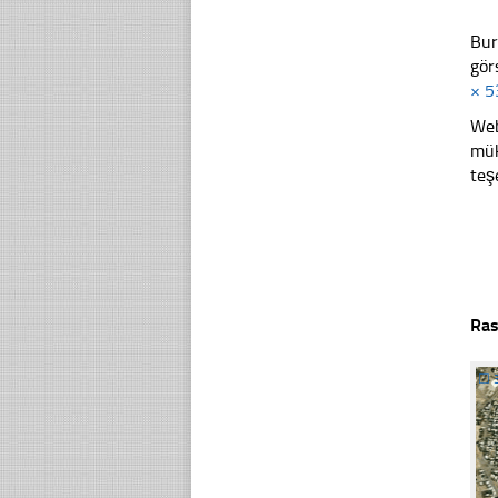
Bur
gör
× 5
Web
mük
teş
Ras
☐