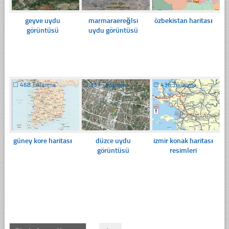
geyve uydu
marmaraereğlsi
özbekistan haritası
görüntüsü
uydu görüntüsü
☐
468 Tıklanma
☐
337 Tıklanma
☐
436 Tıklanma
güney kore haritası
düzce uydu
izmir konak haritası
görüntüsü
resimleri