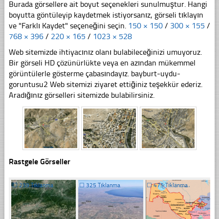
Burada görsellere ait boyut seçenekleri sunulmuştur. Hangi
boyutta göntüleyip kaydetmek istiyorsanız, görseli tıklayın
ve "Farklı Kaydet" seçeneğini seçin.
150 × 150
/
300 × 155
/
768 × 396
/
220 × 165
/
1023 × 528
Web sitemizde ihtiyacınız olanı bulabileceğinizi umuyoruz.
Bir görseli HD çözünürlükte veya en azından mükemmel
görüntülerle gösterme çabasındayız. bayburt-uydu-
goruntusu2 Web sitemizi ziyaret ettiğiniz teşekkür ederiz.
Aradığınız görselleri sitemizde bulabilirsiniz.
Rastgele Görseller
☐
239 Tıklanma
☐
325 Tıklanma
☐
475 Tıklanma