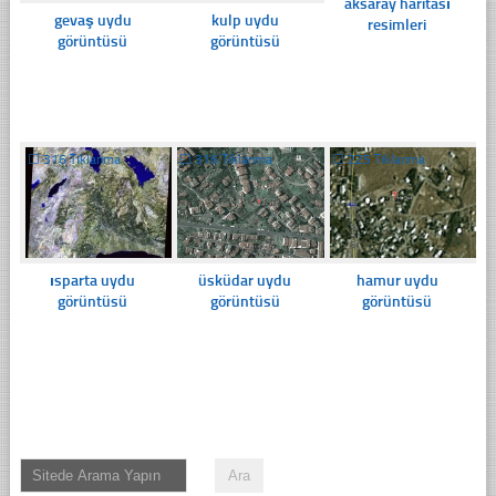
aksaray haritası
gevaş uydu
kulp uydu
resimleri
görüntüsü
görüntüsü
☐
316 Tıklanma
☐
316 Tıklanma
☐
225 Tıklanma
ısparta uydu
üsküdar uydu
hamur uydu
görüntüsü
görüntüsü
görüntüsü