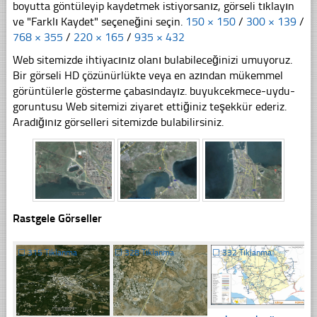
boyutta göntüleyip kaydetmek istiyorsanız, görseli tıklayın
ve "Farklı Kaydet" seçeneğini seçin.
150 × 150
/
300 × 139
/
768 × 355
/
220 × 165
/
935 × 432
Web sitemizde ihtiyacınız olanı bulabileceğinizi umuyoruz.
Bir görseli HD çözünürlükte veya en azından mükemmel
görüntülerle gösterme çabasındayız. buyukcekmece-uydu-
goruntusu Web sitemizi ziyaret ettiğiniz teşekkür ederiz.
Aradığınız görselleri sitemizde bulabilirsiniz.
Rastgele Görseller
☐
315 Tıklanma
☐
328 Tıklanma
☐
332 Tıklanma