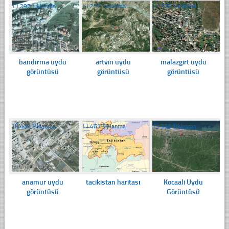
☐
297 Tıklanma
☐
237 Tıklanma
☐
356 Tıklanma
bandırma uydu
artvin uydu
malazgirt uydu
görüntüsü
görüntüsü
görüntüsü
☐
439 Tıklanma
☐
461 Tıklanma
☐
336 Tıklanma
anamur uydu
tacikistan haritası
Kocaali Uydu
görüntüsü
Görüntüsü