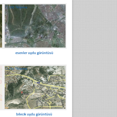
☐
300 Tıklanma
esenler uydu görüntüsü
☐
284 Tıklanma
bilecik uydu görüntüsü