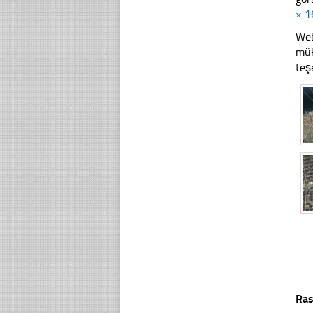
× 1
Web
mük
teş
Ras