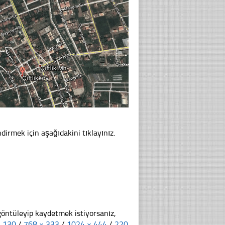
dirmek için aşağıdakini tıklayınız.
göntüleyip kaydetmek istiyorsanız,
× 130
/
768 × 333
/
1024 × 444
/
220