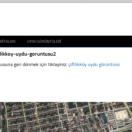
RITALARI
UYDU GÖRÜNTÜLERI
ftlikkoy-uydu-goruntusu2
usuna geri dönmek için tıklayınız.
çiftlikköy uydu görüntüsü