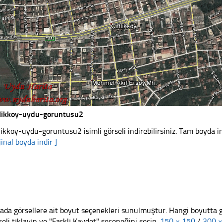
tlikkoy-uydu-goruntusu2
tlikkoy-uydu-goruntusu2 isimli görseli indirebilirsiniz. Tam boyda in
jinal boyda indir ]
ada görsellere ait boyut seçenekleri sunulmuştur. Hangi boyutta 
seli tıklayın ve "Farklı Kaydet" seçeneğini seçin.
150 × 150
/
300 