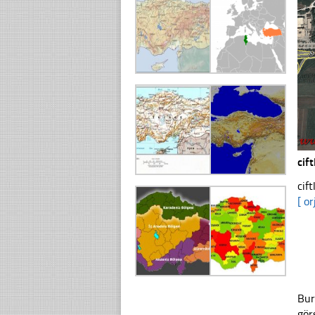
cif
cif
[ or
Bur
gör