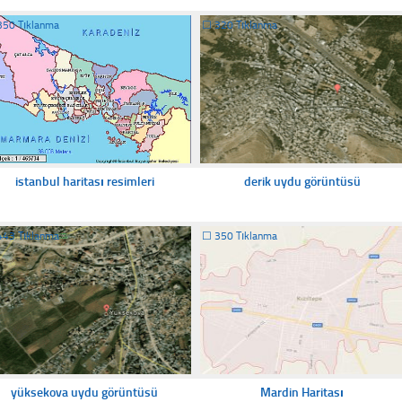
350 Tıklanma
☐
320 Tıklanma
istanbul haritası resimleri
derik uydu görüntüsü
443 Tıklanma
☐
350 Tıklanma
yüksekova uydu görüntüsü
Mardin Haritası