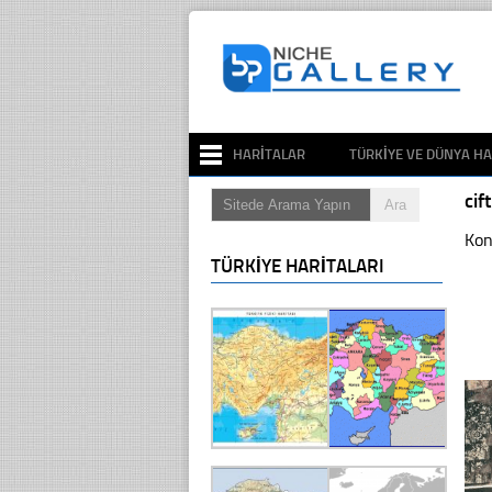
HARITALAR
TÜRKIYE VE DÜNYA HA
ci
Kon
TÜRKIYE HARITALARI