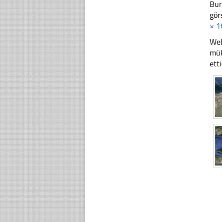
Bur
gör
× 1
Web
mük
ett