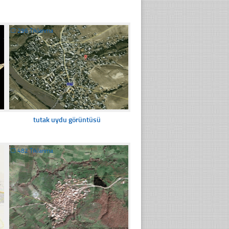
☐
296 Tıklanma
tutak uydu görüntüsü
☐
482 Tıklanma