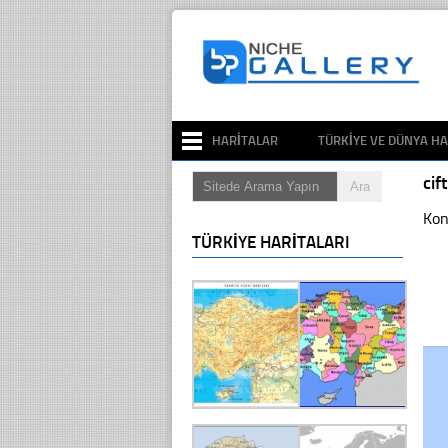
HARITALAR
TÜRKIYE VE DÜNYA HA
ci
Kon
TÜRKIYE HARITALARI