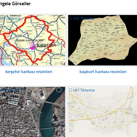
tgele Görseller
304 Tıklanma
☐
332 Tıklanma
kırşehir haritası resimleri
bayburt haritası resimleri
558 Tıklanma
☐
467 Tıklanma