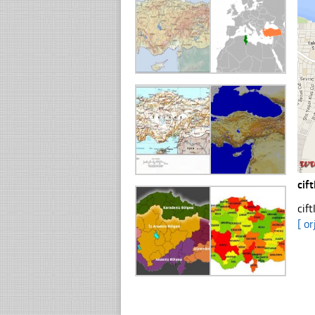
cif
cif
[ or