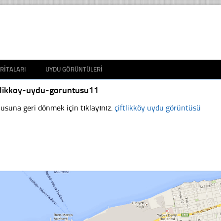
RITALARI
UYDU GÖRÜNTÜLERI
ftlikkoy-uydu-goruntusu11
usuna geri dönmek için tıklayınız.
çiftlikköy uydu görüntüsü