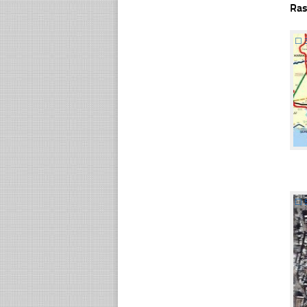
Ras
☐
☐