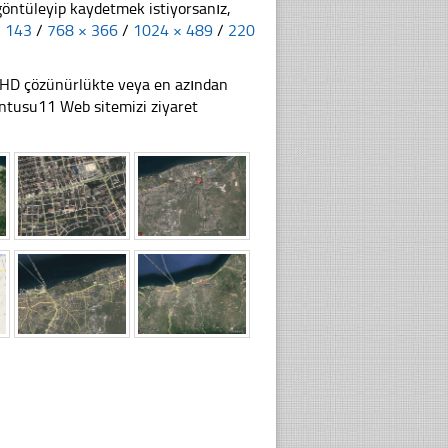
göntüleyip kaydetmek istiyorsanız,
× 143
/
768 × 366
/
1024 × 489
/
220
li HD çözünürlükte veya en azından
ntusu11 Web sitemizi ziyaret