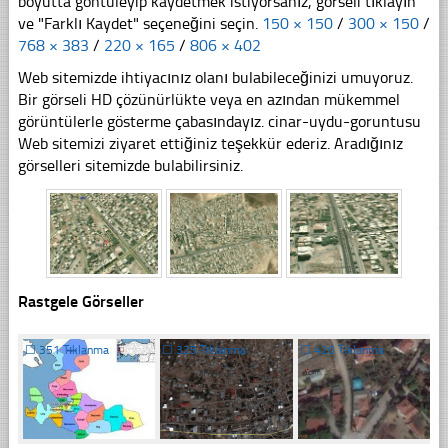
boyutta göntüleyip kaydetmek istiyorsanız, görseli tıklayın
ve "Farklı Kaydet" seçeneğini seçin.
150 × 150
/
300 × 150
/
768 × 383
/
220 × 165
/
806 × 402
Web sitemizde ihtiyacınız olanı bulabileceğinizi umuyoruz.
Bir görseli HD çözünürlükte veya en azından mükemmel
görüntülerle gösterme çabasındayız. cinar-uydu-goruntusu
Web sitemizi ziyaret ettiğiniz teşekkür ederiz. Aradığınız
görselleri sitemizde bulabilirsiniz.
Rastgele Görseller
☐
351 Tıklanma
☐
325 Tıklanma
☐
420 Tıklanma