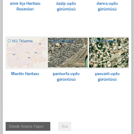
izmir ilçe Haritası
özalp uydu
darıca uydu
Resimleri
görüntüsü
görüntüsü
☐
352 Tıklanma
☐
380 Tıklanma
☐
309 Tıklanma
Mardin Haritası
şanlıurfa uydu
yavuzeli uydu
görüntüsü
görüntüsü