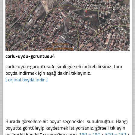
corlu-uydu-goruntusu4
corlu-uydu-goruntusu4 isimli görseli indirebilirsiniz. Tam
boyda indirmek için aşağıdakini tıklayınız.
[ orjinal boyda indir ]
Burada görsellere ait boyut seçenekleri sunulmuştur. Hangi
boyutta göntüleyip kaydetmek istiyorsanız, görseli tıklayın
ve "Farklı Kaydet" seçeneğini seçin.
150 × 150
/
300 × 132
/