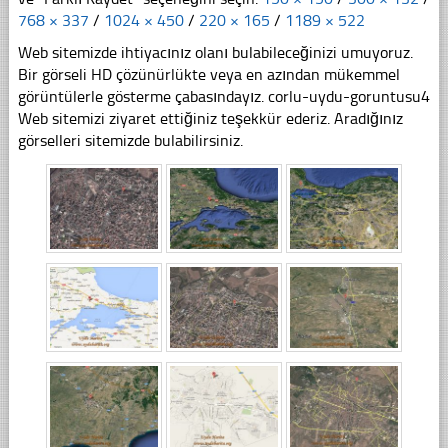
768 × 337
/
1024 × 450
/
220 × 165
/
1189 × 522
Web sitemizde ihtiyacınız olanı bulabileceğinizi umuyoruz.
Bir görseli HD çözünürlükte veya en azından mükemmel
görüntülerle gösterme çabasındayız. corlu-uydu-goruntusu4
Web sitemizi ziyaret ettiğiniz teşekkür ederiz. Aradığınız
görselleri sitemizde bulabilirsiniz.