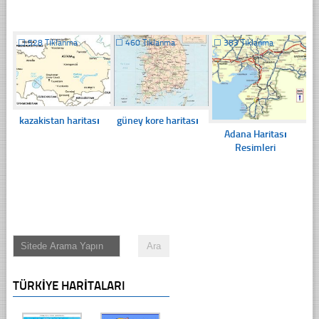
☐
528 Tıklanma
☐
460 Tıklanma
☐
383 Tıklanma
kazakistan haritası
güney kore haritası
Adana Haritası
Resimleri
TÜRKIYE HARITALARI