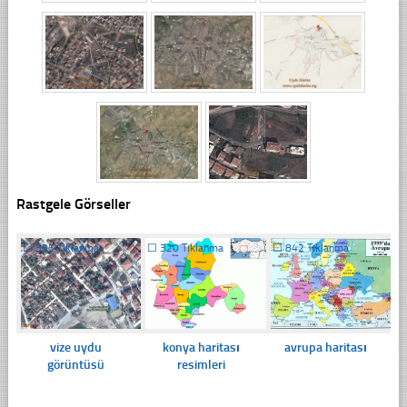
Rastgele Görseller
☐
335 Tıklanma
☐
320 Tıklanma
☐
842 Tıklanma
vize uydu
konya haritası
avrupa haritası
görüntüsü
resimleri