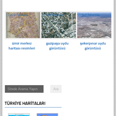
☐
223 Tıklanma
☐
189 Tıklanma
☐
347 Tıklanma
izmir merkez
gazipaşa uydu
şekerpınar uydu
haritası resimleri
görüntüsü
görüntüsü
TÜRKIYE HARITALARI