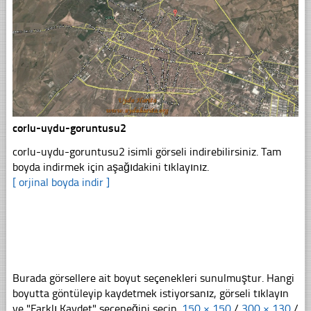
corlu-uydu-goruntusu2
corlu-uydu-goruntusu2 isimli görseli indirebilirsiniz. Tam
boyda indirmek için aşağıdakini tıklayınız.
[ orjinal boyda indir ]
Burada görsellere ait boyut seçenekleri sunulmuştur. Hangi
boyutta göntüleyip kaydetmek istiyorsanız, görseli tıklayın
ve "Farklı Kaydet" seçeneğini seçin.
150 × 150
/
300 × 130
/