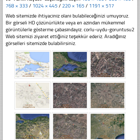
768 × 333
/
1024 × 445
/
220 × 165
/
1191 × 517
Web sitemizde ihtiyacınız olanı bulabileceğinizi umuyoruz.
Bir görseli HD çözünürlükte veya en azından mükemmel
görüntülerle gösterme çabasındayız. corlu-uydu-goruntusu2
Web sitemizi ziyaret ettiğiniz teşekkür ederiz. Aradığınız
görselleri sitemizde bulabilirsiniz.