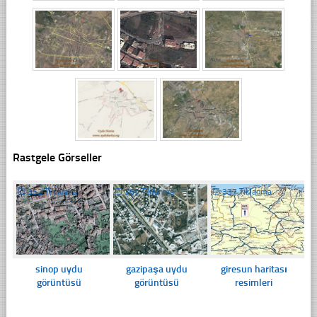
Rastgele Görseller
☐
352 Tıklanma
☐
269 Tıklanma
☐
337 Tıklanma
sinop uydu
gazipaşa uydu
giresun haritası
görüntüsü
görüntüsü
resimleri