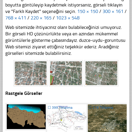
boyutta göntüleyip kaydetmek istiyorsanız, görseli tıklayın
ve "Farklı Kaydet" seçeneğini seçin.
150 × 150
/
300 × 161
/
768 × 411
/
220 × 165
/
1023 × 548
Web sitemizde ihtiyacınız olanı bulabileceğinizi umuyoruz.
Bir görseli HD çözünürlükte veya en azından mükemmel
görüntülerle gösterme çabasındayız. duzce-uydu-goruntusu
Web sitemizi ziyaret ettiğiniz teşekkür ederiz. Aradığınız
görselleri sitemizde bulabilirsiniz.
Rastgele Görseller
☐
343 Tıklanma
☐
399 Tıklanma
☐
218 Tıklanma