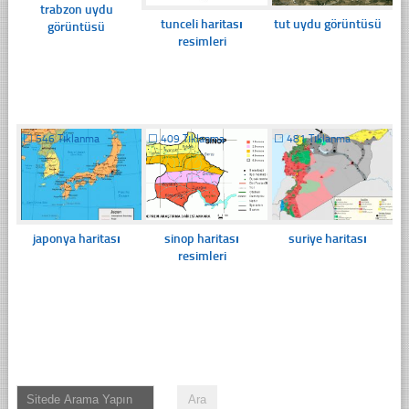
trabzon uydu
tunceli haritası
tut uydu görüntüsü
görüntüsü
resimleri
☐
546 Tıklanma
☐
409 Tıklanma
☐
481 Tıklanma
japonya haritası
sinop haritası
suriye haritası
resimleri